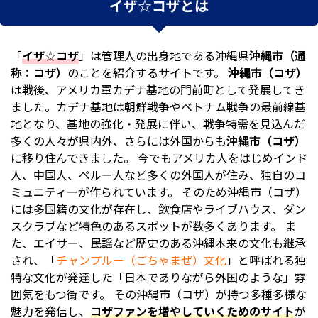
イザ☆コザとは
「
イザ☆コザ
」は管理人の出身地である沖縄県
沖縄市（通
称：コザ）
のことを紹介するサイトです。
沖縄市（コザ）
は戦後、アメリカ軍カデナ基地の門前町として発展してき
ました。カデナ基地は朝鮮戦争やベトナム戦争の最前線基
地となり、基地の強化・発展に伴い、戦争特需を見込んだ
多くの人々が県内外、さらには外国からも
沖縄市（コザ）
に移り住んできました。 今でもアメリカ人をはじめインド
人、中国人、ペルー人など多くの外国人が住み、独自のコ
ミュニティーが作られています。 そのため沖縄市（コザ）
には多国籍の文化が存在し、飲食店やライブハウス、ダン
スクラブなど特色のあるスポットが数多くあります。 ま
た、エイサー、民謡など歴史のある沖縄本来の文化も継承
され、「
チャンプルー（ごちゃまぜ）文化
」と呼ばれる独
特な文化が発達した「日本でありながら外国のような」雰
囲気をもつ街です。 その
沖縄市（コザ）が持つ多種多様な
魅力を発信し、
コザファンを増やしていくためのサイト
が