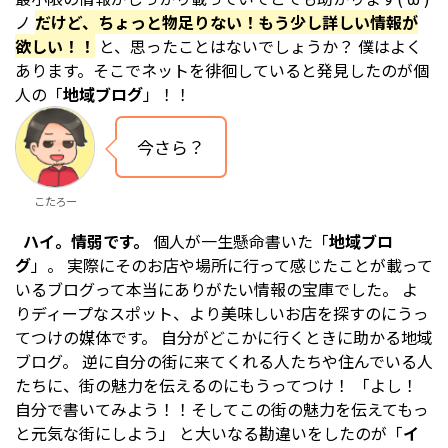
ノ
だけど、ちょっと物足りない！もう少し詳しい情報が
欲しい！！
と、思ったことはないでしょうか？ 僕はよく
あります。そこでネットを徘徊していると発見したのが個
人の「
地域ブログ
」！！
今さら？
こたろー
ハイ。情弱です。
個人が一生懸命書いた「
地域ブロ
グ
」。 実際にそのお店や場所に行って感じたことが載って
いるブログって本当にありがたい
情報の宝庫
でした。 よ
りディープなスポット、より美味しいお店を探すのにうっ
てつけの媒体です。 自分がどこかに行くときに助かる地域
ブログ。 逆に
自分の街に来てくれる人たちや住んでいる人
たちに、街の魅力を伝えるのにもうってつけ！
「
よし！
自分で書いてみよう！！そしてこの街の魅力を伝えてもっ
と元気な街にしよう
」 と大いなる勘違いをしたのが「
イ