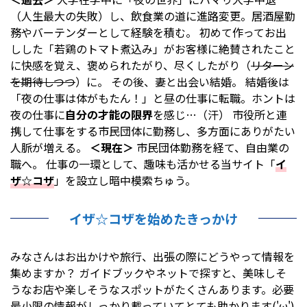
（人生最大の失敗）し、飲食業の道に進路変更。居酒屋勤
務やバーテンダーとして経験を積む。 初めて作ってお出
しした「若鶏のトマト煮込み」がお客様に絶賛されたこと
に快感を覚え、褒められたがり、尽くしたがり（
リターン
を期待しつつ
）に。 その後、妻と出会い結婚。 結婚後は
「夜の仕事は体がもたん！」と昼の仕事に転職。ホントは
夜の仕事に
自分の才能の限界
を感じ…（汗） 市役所と連
携して仕事をする市民団体に勤務し、多方面にありがたい
人脈が増える。
＜現在＞
市民団体勤務を経て、自由業の
職へ。 仕事の一環として、趣味も活かせる当サイト「
イ
ザ☆コザ
」を設立し暗中模索ちゅう。
イザ☆コザを始めたきっかけ
みなさんはお出かけや旅行、出張の際にどうやって情報を
集めますか？ ガイドブックやネットで探すと、美味しそ
うなお店や楽しそうなスポットがたくさんあります。必要
最小限の情報がしっかり載っていてとても助かります('ω')