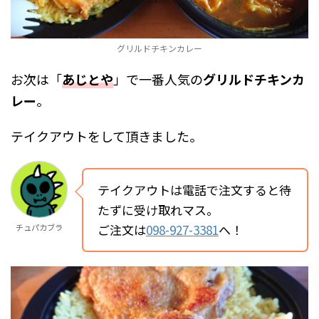
グリルドチキンカレー
お次は「
あじとや
」で一番人気の
グリルドチキンカ
レー
。
テイクアウト
をして頂きました。
テイクアウトは電話で注文すると待
たずに受け取れマス。
ご注文は
098-927-3381
へ！
チュパカブラ