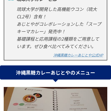
琉球大学が開発した高機能ウコン（琉大
CL2号）含有！
あじとやがコレボレーションした「スープ
キーマカレー」発売中！
基礎課程と応用課程の2種類をご用意して
います。ぜひ食べ比べてみてください。
沖縄黒糖カレーあじとや公式HP
沖縄黒糖カレーあじとやのメニュー