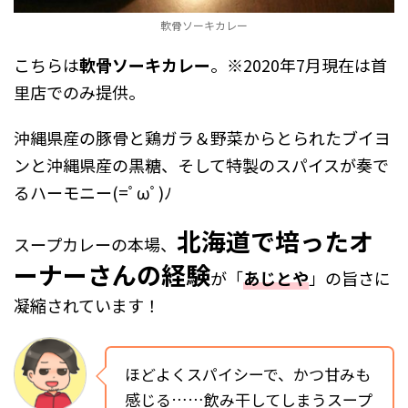
軟骨ソーキカレー
こちらは
軟骨ソーキカレー
。
※2020年7月現在は首
里店でのみ提供。
沖縄県産の豚骨と鶏ガラ＆野菜からとられたブイヨ
ンと沖縄県産の黒糖、そして特製のスパイスが奏で
るハーモニー(=ﾟωﾟ)ﾉ
北海道で培ったオ
スープカレーの本場、
ーナーさんの経験
が「
あじとや
」の旨さに
凝縮されています！
ほどよくスパイシーで、かつ甘みも
感じる……飲み干してしまうスープ