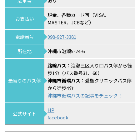
駐車場
あり
現金、各種カード可（VISA、
お支払い
MASTER、JCBなど）
電話番号
098-927-3381
所在地
沖縄市泡瀬5-24-6
路線バス
：泡瀬三区入り口バス停から徒
歩1分（バス番号31、60）
最寄りのバス停
沖縄市循環バス
：愛聖クリニックバス停
から徒歩4分
沖縄市循環バスの記事をチェック！
HP
公式サイト
facebook