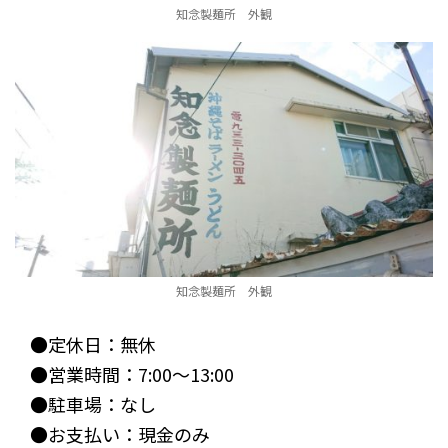
知念製麺所 外観
知念製麺所 外観
●定休日：無休
●営業時間：7:00～13:00
●駐車場：なし
●お支払い：現金のみ