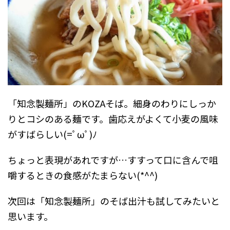
「
知念製麺所
」のKOZAそば。細身のわりにしっか
りとコシのある麺です。歯応えがよくて小麦の風味
がすばらしい(=ﾟωﾟ)ﾉ
ちょっと表現があれですが…すすって口に含んで咀
嚼するときの食感がたまらない(*^^)
次回は「
知念製麺所
」のそば出汁も試してみたいと
思います。