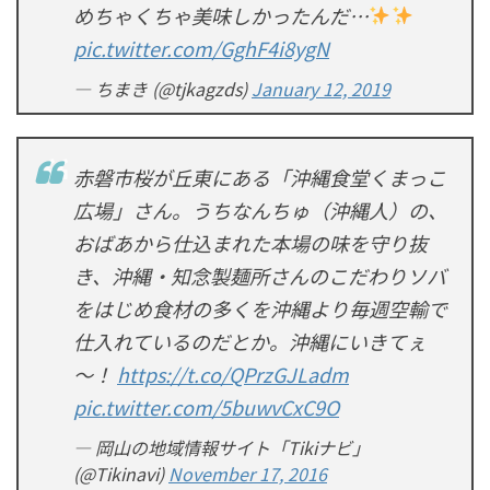
めちゃくちゃ美味しかったんだ…
pic.twitter.com/GghF4i8ygN
— ちまき (@tjkagzds)
January 12, 2019
赤磐市桜が丘東にある「沖縄食堂くまっこ
広場」さん。うちなんちゅ（沖縄人）の、
おばあから仕込まれた本場の味を守り抜
き、沖縄・知念製麺所さんのこだわりソバ
をはじめ食材の多くを沖縄より毎週空輸で
仕入れているのだとか。沖縄にいきてぇ
～！
https://t.co/QPrzGJLadm
pic.twitter.com/5buwvCxC9O
— 岡山の地域情報サイト「Tikiナビ」
(@Tikinavi)
November 17, 2016