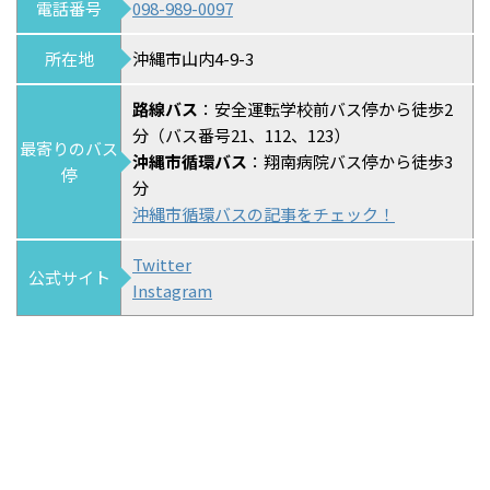
電話番号
098-989-0097
所在地
沖縄市山内4-9-3
路線バス
：安全運転学校前バス停から徒歩2
分（バス番号21、112、123）
最寄りのバス
沖縄市循環バス
：翔南病院バス停から徒歩3
停
分
沖縄市循環バスの記事をチェック！
Twitter
公式サイト
Instagram