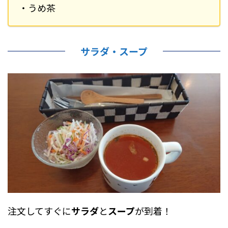
・うめ茶
サラダ・スープ
注文してすぐに
サラダ
と
スープ
が到着！