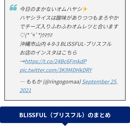
今日のまかないオムハヤシ
ハヤシライスは酸味がありつつもまろやか
でチーズ入りふわふわオムレツと合います
♡(*´༥`*)ｳﾏｳﾏ
沖縄市山内 4-9-3 BLISSFUL-ブリスフル
お店のインスタはこちら
→
https://t.co/24Bc6FmkdP
pic.twitter.com/3K9MDHkDRY
— ももか (@ringogomaa)
September 25,
2021
BLISSFUL（ブリスフル）のまとめ