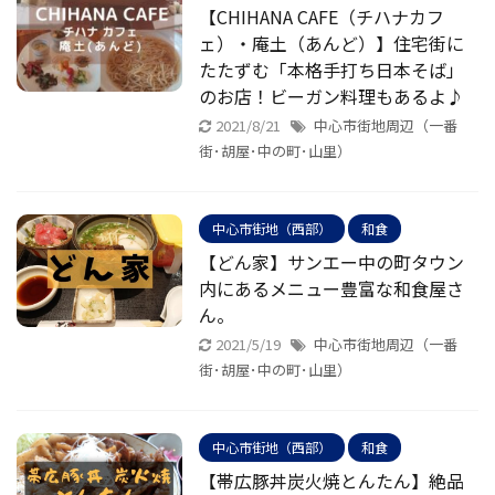
【CHIHANA CAFE（チハナカフ
ェ）・庵土（あんど）】住宅街に
たたずむ「本格手打ち日本そば」
のお店！ビーガン料理もあるよ♪
2021/8/21
中心市街地周辺（一番
街･胡屋･中の町･山里）
中心市街地（西部）
和食
【どん家】サンエー中の町タウン
内にあるメニュー豊富な和食屋さ
ん。
2021/5/19
中心市街地周辺（一番
街･胡屋･中の町･山里）
中心市街地（西部）
和食
【帯広豚丼炭火焼とんたん】絶品