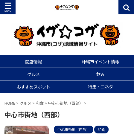
開店情報
沖縄市イベント情報
グルメ
飲み
おすすめスポット
特集・コネタ
HOME
>
グルメ
>
和食
>
中心市街地（西部）
>
中心市街地（西部）
中心市街地（西部）
和食