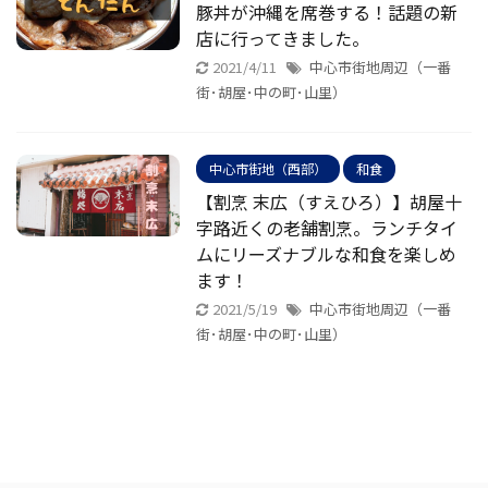
豚丼が沖縄を席巻する！話題の新
店に行ってきました。
2021/4/11
中心市街地周辺（一番
街･胡屋･中の町･山里）
中心市街地（西部）
和食
【割烹 末広（すえひろ）】胡屋十
字路近くの老舗割烹。ランチタイ
ムにリーズナブルな和食を楽しめ
ます！
2021/5/19
中心市街地周辺（一番
街･胡屋･中の町･山里）