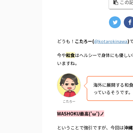
この記
どうも！
こたろー(
@kotarokinawa
)
今や
和食
はヘルシーで身体にも優しい
いますね。
海外に展開する和食店
っているそうです。
こたろー
WASHOKU最高('ω')ノ
ということで強引ですが、今回は
沖縄