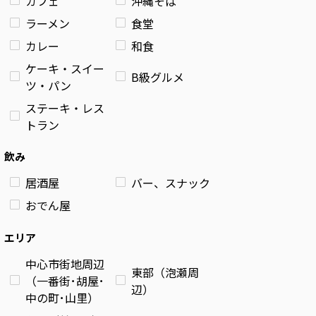
カフェ
沖縄そば
ラーメン
食堂
カレー
和食
ケーキ・スイー
B級グルメ
ツ・パン
ステーキ・レス
トラン
飲み
居酒屋
バー、スナック
おでん屋
エリア
中心市街地周辺
東部（泡瀬周
（一番街･胡屋･
辺）
中の町･山里）