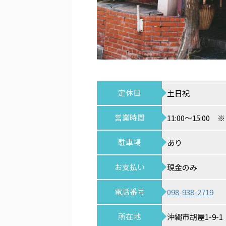
定休日
土日祝
営業時間
11:00～15:00
※
駐車場
あり
お支払い
現金のみ
電話番号
098-938-2719
所在地
沖縄市胡屋1-9-1