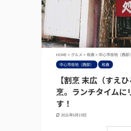
HOME
>
グルメ
>
和食
>
中心市街地（西部
中心市街地（西部）
和食
【割烹 末広（すえ
烹。ランチタイムに
す！
2021年5月19日