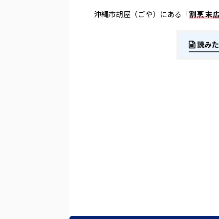
沖縄市胡屋（ごや）にある「
割烹 末
読みた