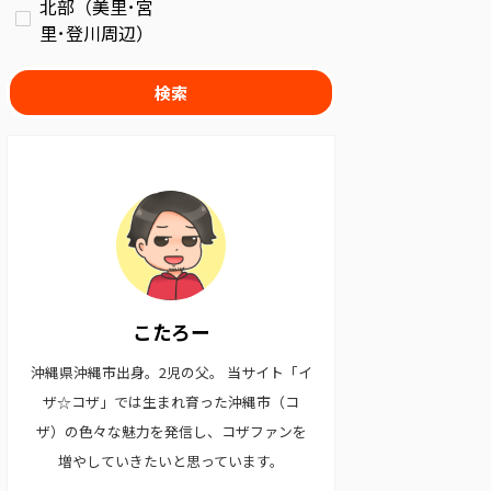
北部（美里･宮
里･登川周辺）
検索
こたろー
沖縄県沖縄市出身。2児の父。 当サイト「イ
ザ☆コザ」では生まれ育った沖縄市（コ
ザ）の色々な魅力を発信し、コザファンを
増やしていきたいと思っています。