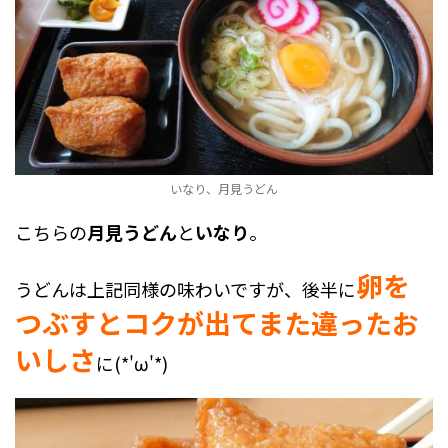
いなり、月見うどん
こちらの
月見うどん
と
いなり
。
卵を
うどんは上記同様の味わいですが、後半に
つぶすとコクが出てまた違ったお
いしさ
に(*'ω'*)