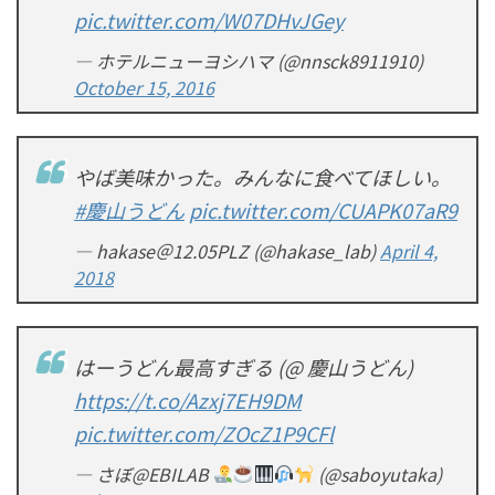
pic.twitter.com/W07DHvJGey
— ホテルニューヨシハマ (@nnsck8911910)
October 15, 2016
やば美味かった。みんなに食べてほしい。
#慶山うどん
pic.twitter.com/CUAPK07aR9
— hakase＠12.05PLZ (@hakase_lab)
April 4,
2018
はーうどん最高すぎる (@ 慶山うどん)
https://t.co/Azxj7EH9DM
pic.twitter.com/ZOcZ1P9CFl
— さぼ@EBILAB
(@saboyutaka)