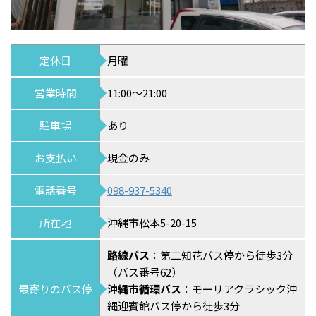
定休日
月曜
営業時間
11:00～21:00
駐車場
あり
お支払い
現金のみ
電話番号
098-937-5340
所在地
沖縄市松本5-20-15
路線バス
：第二知花バス停から徒歩3分
（バス番号62）
最寄りのバス停
沖縄市循環バス
：モーリアクラシック沖
縄迎賓館バス停から徒歩3分