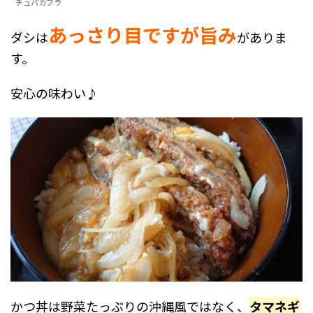
チュパカブラ
あっさり目ですが旨み
ダシは
があり
ま
す。
安心の味わい♪
かつ丼は野菜たっぷりの沖縄風ではなく、
タマネギ