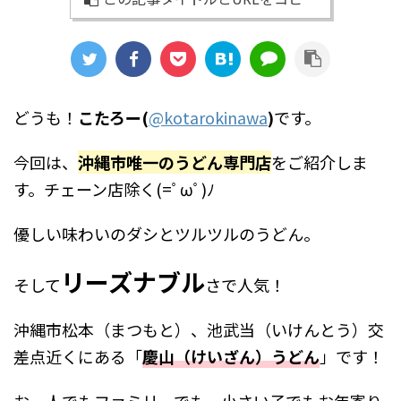
どうも！
こたろー(
@
kotarokinawa
)
です。
今回は、
沖縄市唯一のうどん専門店
をご紹介しま
す。チェーン店除く(=ﾟωﾟ)ﾉ
優しい味わいのダシとツルツルのうどん。
リーズナブル
そして
さで人気！
沖縄市松本（まつもと）、池武当（いけんとう）交
差点近くにある「
慶山（けいざん）うどん
」です！
お一人でもファミリーでも、小さい子でもお年寄り