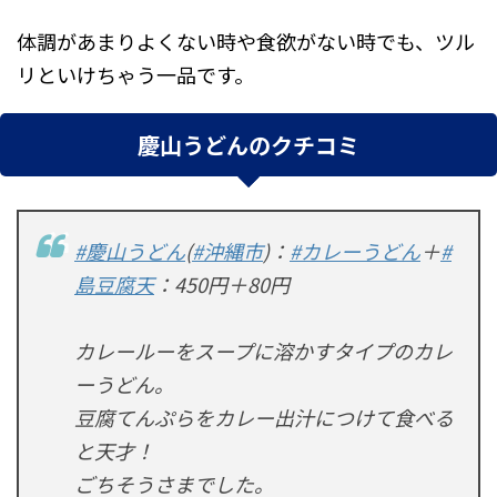
体調があまりよくない時や食欲がない時でも、ツル
リといけちゃう一品です。
慶山うどんのクチコミ
#慶山うどん
(
#沖縄市
)：
#カレーうどん
＋
#
島豆腐天
：450円＋80円
カレールーをスープに溶かすタイプのカレ
ーうどん。
豆腐てんぷらをカレー出汁につけて食べる
と天才！
ごちそうさまでした。