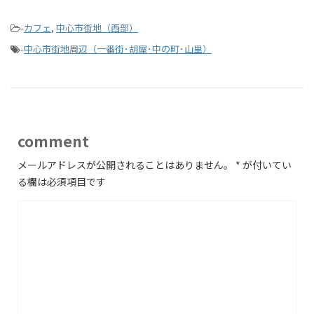
-
カフェ
,
中心市街地（西部）
-
中心市街地周辺（一番街･胡屋･中の町･山里）
comment
メールアドレスが公開されることはありません。
*
が付いてい
る欄は必須項目です