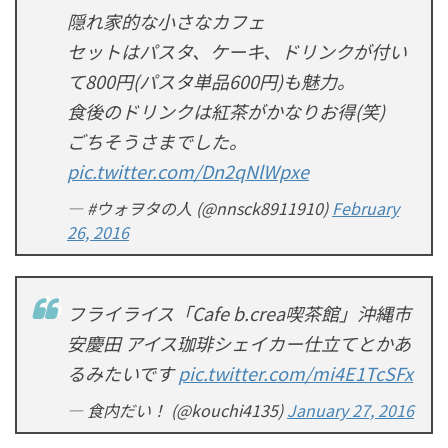
隠れ家的な小さなカフェ
セットはパスタ、ケーキ、ドリンクが付い
て800円(パスタ単品600円)も魅力。
食後のドリンクは紅茶がかなりお得(笑)
ごちそうさまでした。
pic.twitter.com/Dn2qNlWpxe
— #ウォヲタの人 (@nnsck8911910)
February
26, 2016
フライライス「Cafe b.crea喫茶館」沖縄市
安慶田 アイス珈琲シェイカー仕立てとかあ
るみたいです
pic.twitter.com/mi4E1TcSFx
— 食内だい！ (@kouchi4135)
January 27, 2016