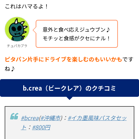
これはハマるよ！
意外と食べ応えジュウブン♪
モチッと食感がクセにナル！
チュパカブラ
ピタパン片手にドライブを楽しむのもいいかも
です
ね♪
b.crea（ビークレア）のクチコミ
#bcrea
(
#沖縄市
)：
#イカ墨風味パスタセッ
ト
：
#800円