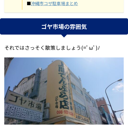
■
沖縄市コザ駐車場まとめ
ゴヤ市場の雰囲気
それではさっそく散策しましょう(=ﾟωﾟ)ﾉ