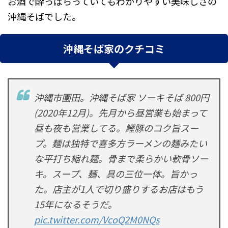
お酒で酔っぱらっていてもわかりやすい美味しさの
沖縄そばでした。
沖縄そば家のクチコミ
沖縄市園田。沖縄そば家 ソーキそば 800円
(2020年12月)。先月から昼営業も始まって
昼も夜も営業してる。鰹豚のコク旨スー
プ。麺は独特で喜多方ラーメンの麺みたい
な平打ち縮れ麺。骨まで柔らかい軟骨ソー
キ。スープ、麺、具の三位一体。旨かっ
た。店主が1人で切り盛りするお店はもう
15年になるそうだ。
pic.twitter.com/VcoQ2M0NQs