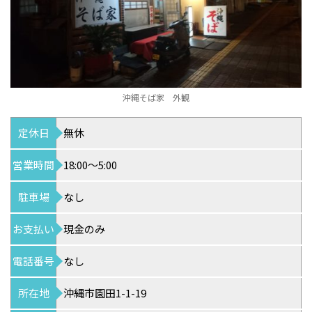
沖縄そば家 外観
定休日
無休
営業時間
18:00～5:00
駐車場
なし
お支払い
現金のみ
電話番号
なし
所在地
沖縄市園田1-1-19