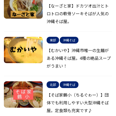
【なーざと家】ドカツオ出汁とト
ロトロの軟骨ソーキそばが人気の
沖縄そば屋。
東部
沖縄そば
【むかいや】沖縄市唯一の生麺が
ある沖縄そば屋。4種の絶品スープ
がうまい！
北部
沖縄そば
【そば家鶴小（ちるぐゎー）】団
体でも利用しやすい大型沖縄そば
屋。定食類も充実です♪