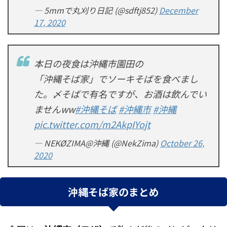
— 5mmで丸刈り日記 (@sdftj852)
December
17, 2020
本日の夜食は沖縄市園田の
「沖縄そば家」でソーキそばを食べまし
た。〆そばで有名ですが、お酒は飲んでい
ませんww
#沖縄そば
#沖縄市
#沖縄
pic.twitter.com/m2AkpIYojt
— NEKØZIMA@沖縄 (@NekZima)
October 26,
2020
沖縄そば家のまとめ