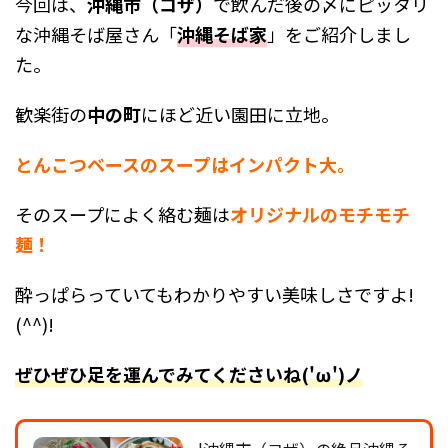
今回は、
沖縄市（コザ）
で飲んだ後の〆にピッタリ
な沖縄そば屋さん「
沖縄そば家
」をご紹介しまし
た。
歓楽街の
中の町
にほど近い園田に立地。
とんこつベースのスープはインパクト大。
そのスープによく絡む麺は
オリジナルのモチモチ
麺！
酔っぱらっていてもわかりやすい美味しさですよ!
(^^)!
ぜひぜひ足を運んでみてくださいね('ω')ノ