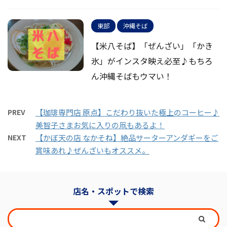
東部
沖縄そば
【米八そば】「ぜんざい」「かき
氷」がインスタ映え必至♪もちろ
ん沖縄そばもウマい！
PREV
【珈琲専門店 原点】こだわり抜いた極上のコーヒー♪
美智子さまお気に入りの凧もあるよ！
NEXT
【かぼ天の店 なかそね】絶品サーターアンダギーをご
賞味あれ♪ぜんざいもオススメ。
店名・スポットで検索