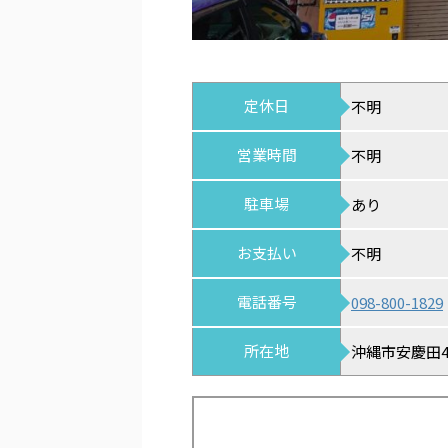
定休日
不明
営業時間
不明
駐車場
あり
お支払い
不明
電話番号
098-800-1829
所在地
沖縄市安慶田4-