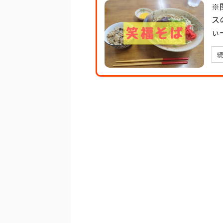
※
ス
ぃ