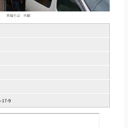
笑福そば 外観
17-9