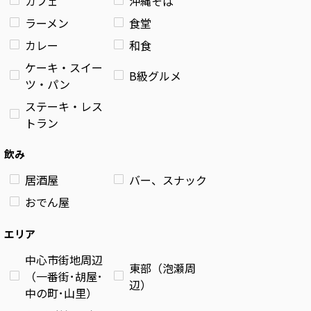
カフェ
沖縄そば
ラーメン
食堂
カレー
和食
ケーキ・スイー
B級グルメ
ツ・パン
ステーキ・レス
トラン
飲み
居酒屋
バー、スナック
おでん屋
エリア
中心市街地周辺
東部（泡瀬周
（一番街･胡屋･
辺）
中の町･山里）