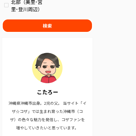
北部（美里･宮
里･登川周辺）
検索
こたろー
沖縄県沖縄市出身。2児の父。 当サイト「イ
ザ☆コザ」では生まれ育った沖縄市（コ
ザ）の色々な魅力を発信し、コザファンを
増やしていきたいと思っています。