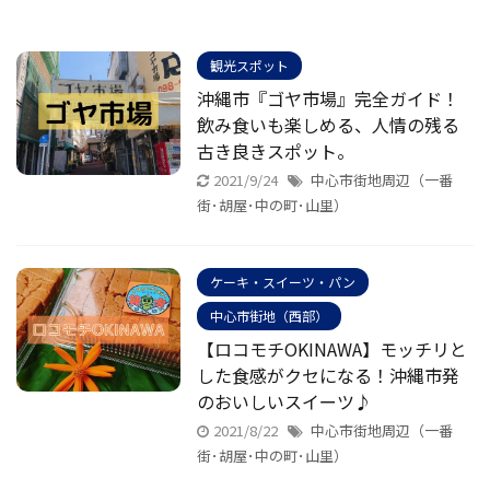
観光スポット
沖縄市『ゴヤ市場』完全ガイド！
飲み食いも楽しめる、人情の残る
古き良きスポット。
2021/9/24
中心市街地周辺（一番
街･胡屋･中の町･山里）
ケーキ・スイーツ・パン
中心市街地（西部）
【ロコモチOKINAWA】モッチリと
した食感がクセになる！沖縄市発
のおいしいスイーツ♪
2021/8/22
中心市街地周辺（一番
街･胡屋･中の町･山里）