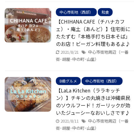
中心市街地（西部）
和食
【CHIHANA CAFE（チハナカフ
ェ）・庵土（あんど）】住宅街に
たたずむ「本格手打ち日本そば」
のお店！ビーガン料理もあるよ♪
2021/8/21
中心市街地周辺（一番
街･胡屋･中の町･山里）
B級グルメ
中心市街地（西部）
【LaLa Kitchen（ララキッチ
ン）】チキンの丸焼きは沖縄県民
のソウルフード！ガーリックが効
いたジューシーなおいしさです♪
2021/8/11
中心市街地周辺（一番
街･胡屋･中の町･山里）