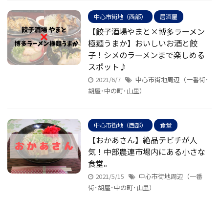
中心市街地（西部）
居酒屋
【餃子酒場やまと×博多ラーメン
極麺うまか】おいしいお酒と餃
子！シメのラーメンまで楽しめる
スポット♪
2021/6/7
中心市街地周辺（一番街･
胡屋･中の町･山里）
中心市街地（西部）
食堂
【おかあさん】絶品テビチが人
気！中部農連市場内にある小さな
食堂。
2021/5/15
中心市街地周辺（一番
街･胡屋･中の町･山里）