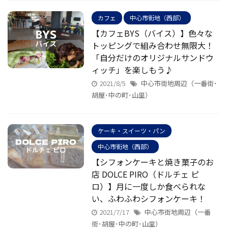
カフェ
中心市街地（西部）
【カフェBYS（バイス）】色々な
トッピングで組み合わせ無限大！
「自分だけのオリジナルサンドウ
ィッチ」を楽しもう♪
2021/8/5
中心市街地周辺（一番街･
胡屋･中の町･山里）
ケーキ・スイーツ・パン
中心市街地（西部）
【シフォンケーキと焼き菓子のお
店 DOLCE PIRO（ドルチェ ピ
ロ）】月に一度しか食べられな
い、ふわふわシフォンケーキ！
2021/7/17
中心市街地周辺（一番
街･胡屋･中の町･山里）