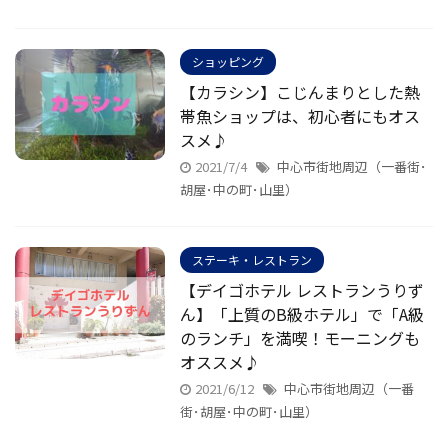
ショッピング
【カラシン】こじんまりとした熱
帯魚ショップは、初心者にもオス
スメ♪
2021/7/4
中心市街地周辺（一番街･
胡屋･中の町･山里）
ステーキ・レストラン
【デイゴホテル レストランうりず
ん】「上質のB級ホテル」で「A級
のランチ」を満喫！モーニングも
オススメ♪
2021/6/12
中心市街地周辺（一番
街･胡屋･中の町･山里）