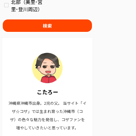
北部（美里･宮
里･登川周辺）
検索
こたろー
沖縄県沖縄市出身。2児の父。 当サイト「イ
ザ☆コザ」では生まれ育った沖縄市（コ
ザ）の色々な魅力を発信し、コザファンを
増やしていきたいと思っています。