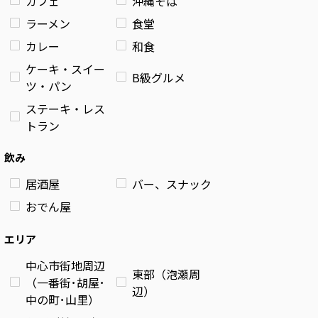
カフェ
沖縄そば
ラーメン
食堂
カレー
和食
ケーキ・スイー
B級グルメ
ツ・パン
ステーキ・レス
トラン
飲み
居酒屋
バー、スナック
おでん屋
エリア
中心市街地周辺
東部（泡瀬周
（一番街･胡屋･
辺）
中の町･山里）