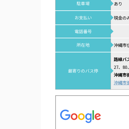
駐車場
あり
お支払い
現金の
電話番号
所在地
沖縄市住吉
路線バ
27、80
最寄りのバス停
沖縄市
沖縄市