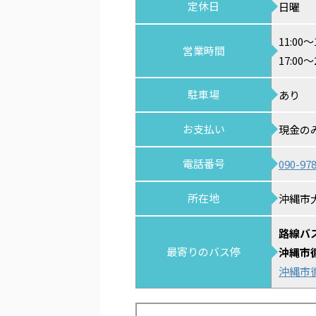
定休日
日曜
11:00～
営業時間
17:00～
駐車場
あり
お支払い
現金の
電話番号
090-97
所在地
沖縄市大里
路線バ
最寄りのバス停
沖縄市
沖縄市