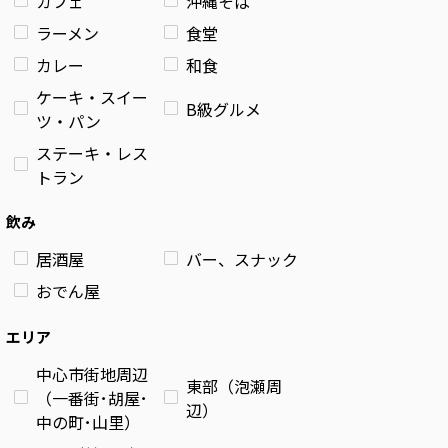
カフェ
沖縄そば
ラーメン
食堂
カレー
和食
ケーキ・スイー
B級グルメ
ツ・パン
ステーキ・レス
トラン
飲み
居酒屋
バー、スナック
おでん屋
エリア
中心市街地周辺
東部（泡瀬周
（一番街･胡屋･
辺）
中の町･山里）