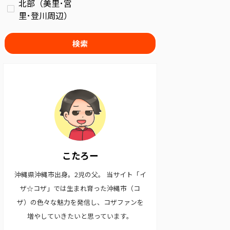
北部（美里･宮
里･登川周辺）
検索
こたろー
沖縄県沖縄市出身。2児の父。 当サイト「イ
ザ☆コザ」では生まれ育った沖縄市（コ
ザ）の色々な魅力を発信し、コザファンを
増やしていきたいと思っています。